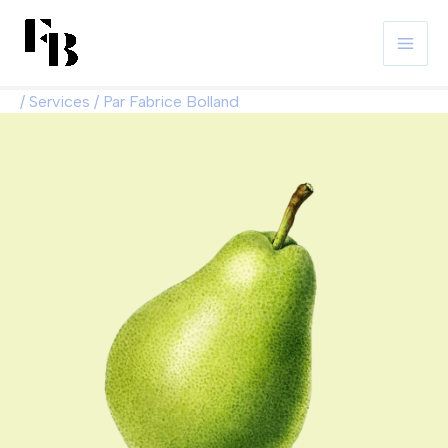
Aller
au
contenu
/
Services
/ Par
Fabrice Bolland